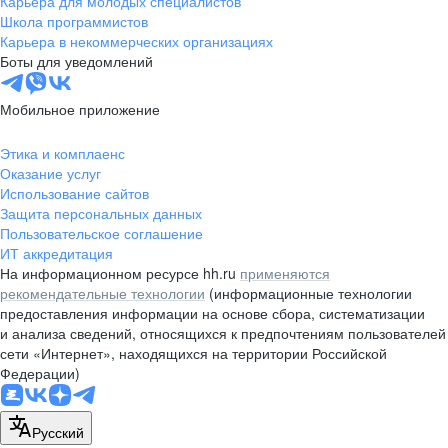
Карьера для молодых специалистов
pr@nsk.hh.ru
Школа программистов
Карьера в некоммерческих организациях
Минск
Боты для уведомлений
пр-т Дзержинского, д. 57,
10 этаж, помещение 45-1
Мобильное приложение
+375 (17)
336-03-02
Этика и комплаенс
pr@rabota.by
Оказание услуг
Использование сайтов
Алматы
Защита персональных данных
Пользовательское соглашение
пр. Абая, д. 151, БЦ Алатау,
ИТ аккредитация
12 этаж, офис 1209
На информационном ресурсе hh.ru
применяются
+7 727 232-13-13
рекомендательные технологии
(информационные технологии
pr@headhunter.com.kz
предоставления информации на основе сбора, систематизации
и анализа сведений, относящихся к предпочтениям пользователей
сети «Интернет», находящихся на территории Российской
Федерации)
Русский