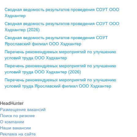
Сводная ведомость результатов проведения СОУТ ООО
Воронеж
Хэдхантер
Сводная ведомость результатов проведения СОУТ ООО
ул. Комиссаржевской, д. 10,
Хэдхантер (2026)
офис 1212
Сводная ведомость результатов проведения СОУТ
+7 473 280-05-05
Ярославский филиал ООО Хэдхантер
pr@vrn.hh.ru
Перечень рекомендуемых мероприятий по улучшению
условий труда ООО Хэдхантер
Казань
Перечень рекомендуемых мероприятий по улучшению
ул. Спартаковская, д. 2А, этаж 3,
условий труда ООО Хэдхантер (2026)
помещение 15
Перечень рекомендуемых мероприятий по улучшению
условий труда Ярославский филиал ООО Хэдхантер
+7 843 212-12-50
pr@kzn.hh.ru
HeadHunter
Размещение вакансий
Екатеринбург
Поиск по резюме
ул. Боевых Дружин, стр. 20,
О компании
5 этаж, офис 505, 521
Наши вакансии
Реклама на сайте
+7 343 226-79-99