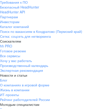
Требования к ПО
pr@ural.hh.ru
Безопасный HeadHunter
HeadHunter API
Краснодар
Партнерам
Инвесторам
ул. Янковского, д. 169, 7 этаж,
Каталог компаний
706 каб.
Поиск по вакансиям в Кондратово (Пермский край)
+7 861 205-55-57
Сетка: соцсеть для нетворкинга
pr@krd.hh.ru
Соискателям
hh PRO
Готовое резюме
Владивосток
Все сервисы
пер. Ланинский д. 4, офис 3.4
Хочу у вас работать
Производственный календарь
+7 423 202-33-28
Экспертная рекомендация
pr@dv.hh.ru
Новости и статьи
Блог
Новосибирск
О компаниях в игровой форме
Жизнь в компании
ул. Большевистская, д. 35,
ИТ-проекты
помещение 21
Рейтинг работодателей России
+7 383 207-94-64
Молодым специалистам