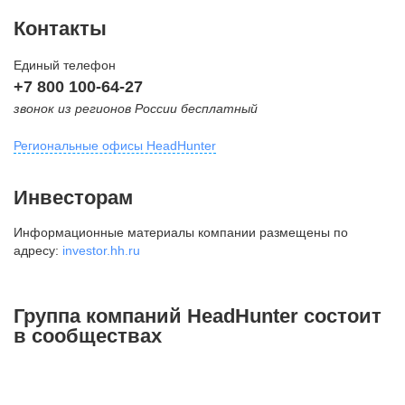
Контакты
Единый телефон
+7 800 100-64-27
звонок из регионов России бесплатный
Региональные офисы HeadHunter
Москва
Инвесторам
внутригородская территория
Информационные материалы компании размещены по
Муниципальный округ Тверской,
адресу:
investor.hh.ru
2-я Брестская ул., д. 48,
помещение 25
+7 495 974-64-27
Группа компаний HeadHunter состоит
+7 495 980-64-27
в сообществах
+7 495 134-92-24
press@hh.ru